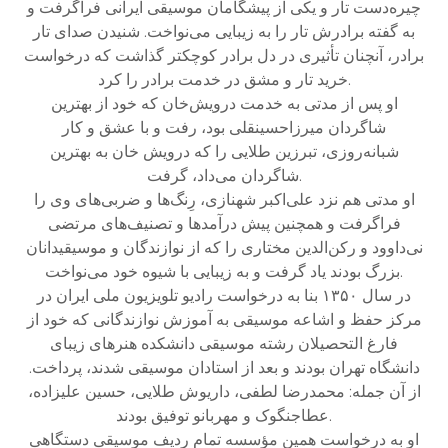
چیره‌دست تار و یکی از پیشگامان موسیقی ایرانی فراگرفت و
به گفته برادرش تار را به زیبایی می‌نواخت. شنیدن صدای تار
برادر، آنچنان تأثیری در دل برادر کوچکتر گذاشت که درخواست
خرید تار و مشق در خدمت برادر را کرد.
او پس از مدتی به خدمت درویش‌خان که خود از بهترین
شاگردان میرزاحسینقلی بود، رفت و با عشق و کار
شبانه‌روزی، تبرزین طلایی را که درویش خان به بهترین
شاگردان می‌داد، گرفت.
او مدتی هم نزد علی‌اکبر شهنازی، رِنگ‌ها و ضربی‌های وی را
فراگرفت و همچنین پیش درآ‌مدها و تصنیف‌های مرتضی
نی‌داوود و رکن‌الدین مختاری را که از نوازندگان و موسیقیدانان
بزرگ بودند یاد گرفت و به زیبایی با شیوه خود می‌نواخت.
در سال ۱۳۵۰ بنا به درخواست رادیو تلویزیون ملی ایران در
مرکز حفظ و اشاعه موسیقی به آموزش نوازندگانی که خود از
فارغ التحصیلان رشته موسیقی دانشکده هنرهای زیبای
دانشگاه تهران بودند و بعد از استادان موسیقی شدند، پرداخت.
از آن جمله: محمدرضا لطفی، داریوش طلایی، حسین علیزاده،
عطاجنگوک و مهربانو توفیق بودند.
او به درخواست همین مؤسسه تمام ردیف موسیقی دستگاهی